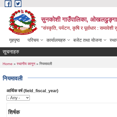
Skip to main content
सुनकोशी गाउँपालिका, ओखलढुङ्गा,
"संस्कृति, पर्यटन, कृषि र पूर्वाधार : समावेश
गृहपृष्ठ
परिचय
कार्यालयहरु
बजेट तथा योजना
स्था
सूचनाहरु
You are here
Home
»
स्थानीय कानून
» नियमावली
नियमावली
आर्थिक वर्ष (field_fiscal_year)
शिर्षक