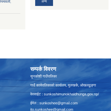
अन्य
नियमावली,
सम्पर्क विवरण
सुनकोशी गाउँपालिका
गाउँ कार्यपालिकाको कार्यालय, मुलखर्क, ओखलढुङ्गा
वेवसाईट : sunkoshimunokhaldhunga.gov.np/
ईमेल :
sunkoshee@gmail.com
ito.sunkoshee@gmail.com