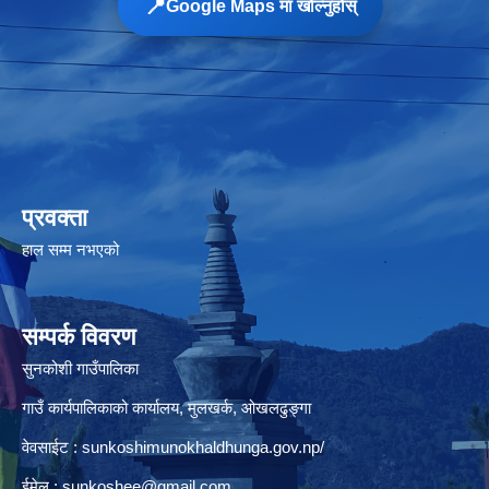
📍
Google Maps मा खोल्नुहोस्
प्रवक्ता
हाल सम्म नभएको
सम्पर्क विवरण
सुनकोशी गाउँपालिका
गाउँ कार्यपालिकाको कार्यालय, मुलखर्क, ओखलढुङ्गा
वेवसाईट : sunkoshimunokhaldhunga.gov.np/
ईमेल :
sunkoshee@gmail.com