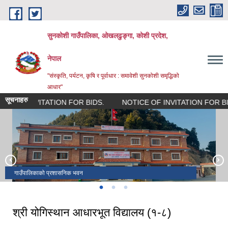
Skip to main content
सुनकोशी गाउँपालिका, ओखलढुङ्गा, कोशी प्रदेश,
नेपाल
"संस्कृति, पर्यटन, कृषि र पूर्वाधार : समावेशी सुनकोशी समृद्धिको
आधार"
सूचनाहरु
OF INVITATION FOR BIDS.
NOTICE OF INVITATION FOR BIDS.
रिसाङ्खु छ्योलुङ गुम्बा
पहाडमा बनेको बुद्धको मूर्ति
गाउँपालिकाको प्रशासनिक भवन
श्री योगिस्थान आधारभूत विद्यालय (१-८)