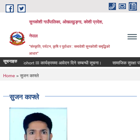
Skip to main content
सुनकोशी गाउँपालिका, ओखलढुङ्गा, कोशी प्रदेश,
नेपाल
"संस्कृति, पर्यटन, कृषि र पूर्वाधार : समावेशी सुनकोशी समृद्धिको
आधार"
सूचनाहरु
RIN Cohort III कार्यक्रममा आवेदन दिने सम्बन्धी सूचना।
सामाजिक सुरक्षा परिच
You are here
Home
» सुजन काफ्ले
सुजन काफ्ले