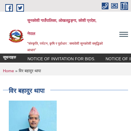
Skip to main content
सुनकोशी गाउँपालिका, ओखलढुङ्गा, कोशी प्रदेश,
नेपाल
"संस्कृति, पर्यटन, कृषि र पूर्वाधार : समावेशी सुनकोशी समृद्धिको
आधार"
सूचनाहरु
NOTICE OF INVITATION FOR BIDS.
NOTICE OF INV
You are here
Home
» विर बहादुर थापा
विर बहादुर थापा