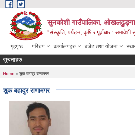
Skip to main content
सुनकोशी गाउँपालिका, ओखलढुङ्गा,
"संस्कृति, पर्यटन, कृषि र पूर्वाधार : समावेश
गृहपृष्ठ
परिचय
कार्यालयहरु
बजेट तथा योजना
स्था
सूचनाहरु
You are here
Home
» शुक बहादुर राणामगर
शुक बहादुर राणामगर