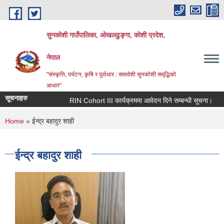
Skip to main content
सुनकोशी गाउँपालिका, ओखलढुङ्गा, कोशी प्रदेश,
नेपाल
"संस्कृति, पर्यटन, कृषि र पूर्वाधार : समावेशी सुनकोशी समृद्धिको
आधार"
सूचनाहरु
RIN Cohort III कार्यक्रममा आवेदन दिने सम्बन्धी सूचना।
स
You are here
Home
» ईन्द्र बहादुर शाही
ईन्द्र बहादुर शाही